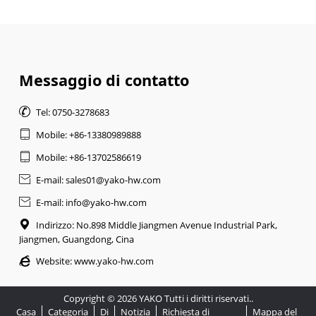
Messaggio di contatto

Tel: 0750-3278683

Mobile: +86-13380989888

Mobile: +86-13702586619

E-mail: sales01@yako-hw.com

E-mail: info@yako-hw.com

Indirizzo: No.898 Middle Jiangmen Avenue Industrial Park,
Jiangmen, Guangdong, Cina

Website:
www.yako-hw.com
Copyright © 2026 YAKO Tutti i diritti riservati..
Casa
Categoria
Di
Notizia
Richiesta di
Mappa del