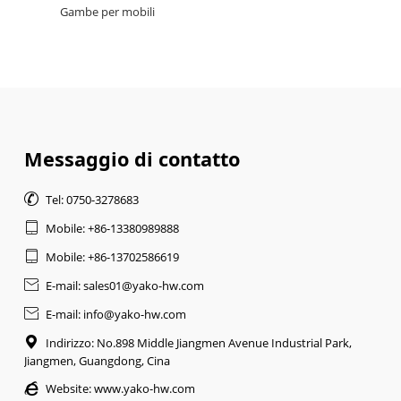
Gambe per mobili
Messaggio di contatto

Tel: 0750-3278683

Mobile: +86-13380989888

Mobile: +86-13702586619

E-mail: sales01@yako-hw.com

E-mail: info@yako-hw.com

Indirizzo: No.898 Middle Jiangmen Avenue Industrial Park,
Jiangmen, Guangdong, Cina

Website:
www.yako-hw.com