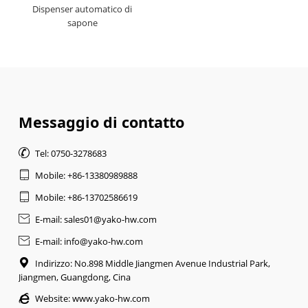
Dispenser automatico di
sapone
Messaggio di contatto

Tel: 0750-3278683

Mobile: +86-13380989888

Mobile: +86-13702586619

E-mail: sales01@yako-hw.com

E-mail: info@yako-hw.com

Indirizzo: No.898 Middle Jiangmen Avenue Industrial Park,
Jiangmen, Guangdong, Cina

Website:
www.yako-hw.com