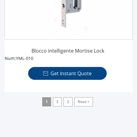
Blocco intelligente Mortise Lock
Num:YML-010
Get Instant Quote

1
2
3
Next >