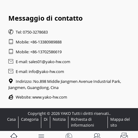
Messaggio di contatto

Tel: 0750-3278683

Mobile: +86-13380989888

Mobile: +86-13702586619

E-mail: sales01@yako-hw.com

E-mail: info@yako-hw.com

Indirizzo: No.898 Middle Jiangmen Avenue Industrial Park,
Jiangmen, Guangdong, Cina

Website:
www.yako-hw.com
Copyright © 2026 YAKO Tutti i diritti riservati..
Casa
Categoria
Di
Notizia
Richiesta di
Mappa del
informazioni
sito




