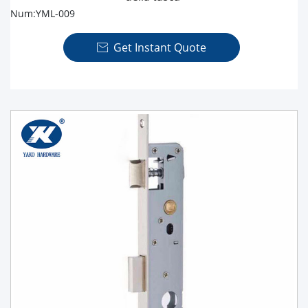
Num:YML-009
Get Instant Quote
